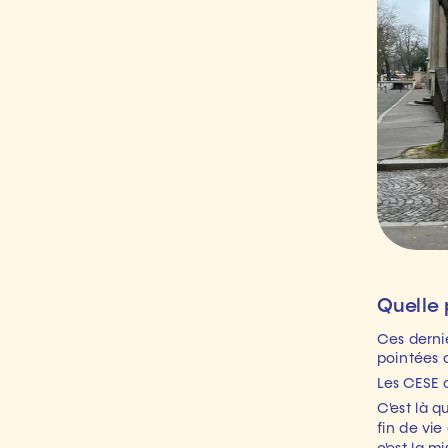
Ces derni
pointées d
Les CESE 
C'est là q
fin de vie